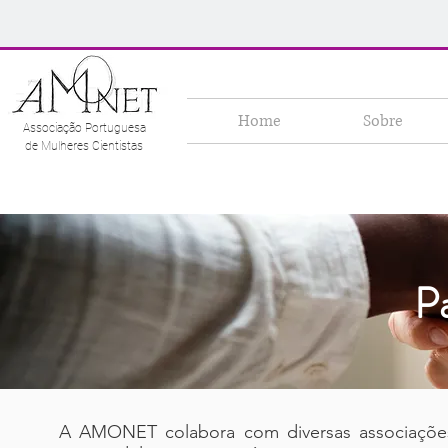
Home
Sobre
Associação Portuguesa
de Mulheres Cientistas
Pa
A AMONET colabora com diversas associações, i