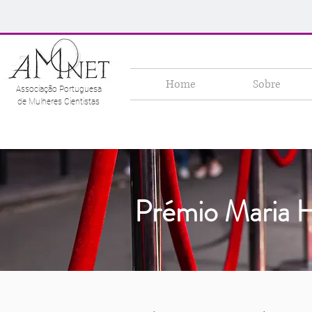
Home
Sobre
Associação Portuguesa
de Mulheres Cientistas
Prémio
Maria H